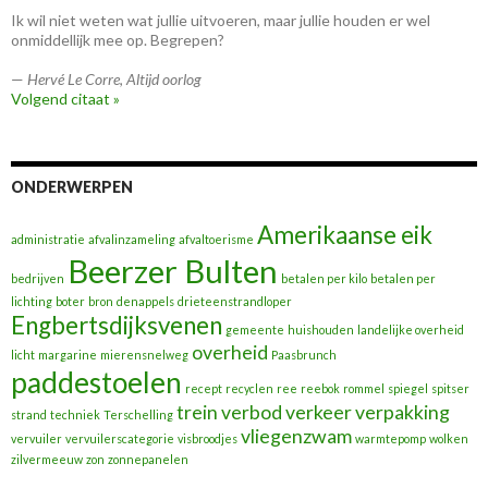
Ik wil niet weten wat jullie uitvoeren, maar jullie houden er wel
onmiddellijk mee op. Begrepen?
—
Hervé Le Corre
,
Altijd oorlog
Volgend citaat »
ONDERWERPEN
Amerikaanse eik
administratie
afvalinzameling
afvaltoerisme
Beerzer Bulten
bedrijven
betalen per kilo
betalen per
lichting
boter
bron
denappels
drieteenstrandloper
Engbertsdijksvenen
gemeente
huishouden
landelijke overheid
overheid
licht
margarine
mierensnelweg
Paasbrunch
paddestoelen
recept
recyclen
ree
reebok
rommel
spiegel
spitser
trein
verbod
verkeer
verpakking
strand
techniek
Terschelling
vliegenzwam
vervuiler
vervuilerscategorie
visbroodjes
warmtepomp
wolken
zilvermeeuw
zon
zonnepanelen