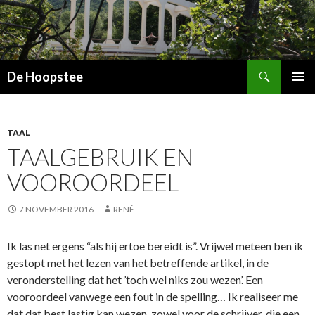
Zoeken
De Hoopstee
SPRING
PRIMAI
NAAR
MENU
INHOUD
TAAL
TAALGEBRUIK EN
VOOROORDEEL
7 NOVEMBER 2016
RENÉ
Ik las net ergens “als hij ertoe bereidt is”. Vrijwel meteen ben ik
gestopt met het lezen van het betreffende artikel, in de
veronderstelling dat het ’toch wel niks zou wezen’. Een
vooroordeel vanwege een fout in de spelling… Ik realiseer me
dat dat best lastig kan wezen, zowel voor de schrijver, die een