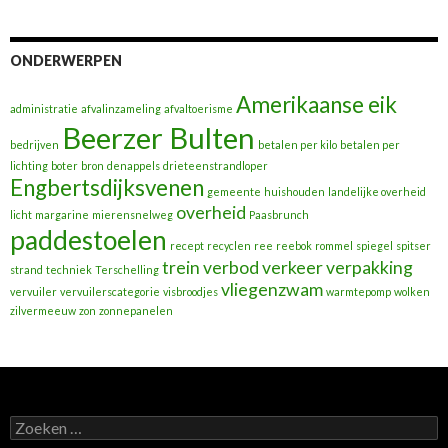
ONDERWERPEN
Amerikaanse eik
administratie
afvalinzameling
afvaltoerisme
Beerzer Bulten
bedrijven
betalen per kilo
betalen per
lichting
boter
bron
denappels
drieteenstrandloper
Engbertsdijksvenen
gemeente
huishouden
landelijke overheid
overheid
licht
margarine
mierensnelweg
Paasbrunch
paddestoelen
recept
recyclen
ree
reebok
rommel
spiegel
spitser
trein
verbod
verkeer
verpakking
strand
techniek
Terschelling
vliegenzwam
vervuiler
vervuilerscategorie
visbroodjes
warmtepomp
wolken
zilvermeeuw
zon
zonnepanelen
Zoeken
naar: