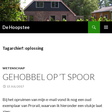
Zoeken
De Hoopstee
SPRING
PRIMAI
NAAR
MENU
INHOUD
Tagarchief: oplossing
WETENSCHAP
GEHOBBEL OP ’T SPOOR
15 JULI 2017
Bij het opruimen van mijn e-mail vond ik nog een oud
exemplaar van Prorail, waarvan ik hieronder een stukje laat
zien: