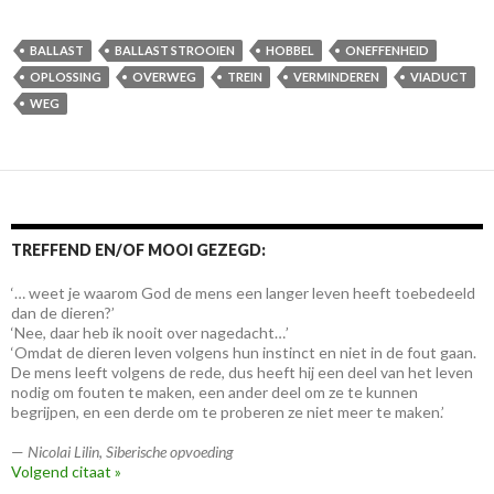
BALLAST
BALLAST STROOIEN
HOBBEL
ONEFFENHEID
OPLOSSING
OVERWEG
TREIN
VERMINDEREN
VIADUCT
WEG
TREFFEND EN/OF MOOI GEZEGD:
‘… weet je waarom God de mens een langer leven heeft toebedeeld
dan de dieren?’
‘Nee, daar heb ik nooit over nagedacht…’
‘Omdat de dieren leven volgens hun instinct en niet in de fout gaan.
De mens leeft volgens de rede, dus heeft hij een deel van het leven
nodig om fouten te maken, een ander deel om ze te kunnen
begrijpen, en een derde om te proberen ze niet meer te maken.’
—
Nicolai Lilin
,
Siberische opvoeding
Volgend citaat »