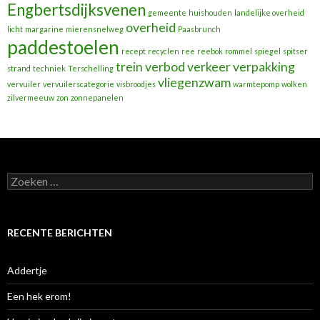
Engbertsdijksvenen
gemeente
huishouden
landelijke overheid
overheid
licht
margarine
mierensnelweg
Paasbrunch
paddestoelen
recept
recyclen
ree
reebok
rommel
spiegel
spitser
trein
verbod
verkeer
verpakking
strand
techniek
Terschelling
vliegenzwam
vervuiler
vervuilerscategorie
visbroodjes
warmtepomp
wolken
zilvermeeuw
zon
zonnepanelen
Zoeken
naar:
RECENTE BERICHTEN
Addertje
Een hek erom!