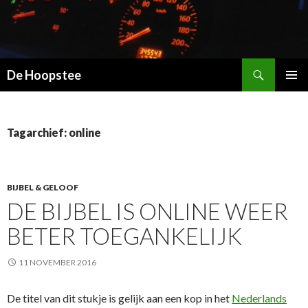
Zoeken
De Hoopstee
SPRING
PRIMAI
NAAR
MENU
INHOUD
Tagarchief: online
BIJBEL & GELOOF
DE BIJBEL IS ONLINE WEER
BETER TOEGANKELIJK
11 NOVEMBER 2016
De titel van dit stukje is gelijk aan een kop in het
Nederlands