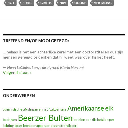
BGT
BIJBEL
GRATIS
NBV
ONLINE
VERTALING
TREFFEND EN/OF MOOI GEZEGD:
… helaas is het een achterlijke kerel met een doctorstitel en dus zijn
mensen geneigd te denken dat hij weet waarover hij het heeft.
—
Henri LeClaire
,
Langs de afgrond (Carla Norton)
Volgend citaat »
ONDERWERPEN
Amerikaanse eik
administratie
afvalinzameling
afvaltoerisme
Beerzer Bulten
bedrijven
betalen per kilo
betalen per
lichting
boter
bron
denappels
drieteenstrandloper