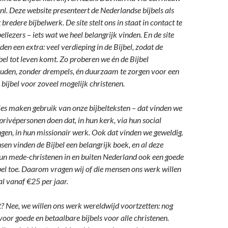
nl. Deze website presenteert de Nederlandse bijbels als
bredere bijbelwerk. De site stelt ons in staat in contact te
ellezers – iets wat we heel belangrijk vinden. En de site
den een extra: veel verdieping in de Bijbel, zodat de
bel tot leven komt. Zo proberen we én de Bijbel
ouden, zonder drempels, én duurzaam te zorgen voor een
 bijbel voor zoveel mogelijk christenen.
ties maken gebruik van onze bijbelteksten – dat vinden we
 privépersonen doen dat, in hun kerk, via hun social
ngen, in hun missionair werk. Ook dat vinden we geweldig.
en vinden de Bijbel een belangrijk boek, en al deze
n mede-christenen in en buiten Nederland ook een goede
bel toe. Daarom vragen wij of die mensen ons werk willen
al vanaf €25 per jaar.
it? Nee, we willen ons werk wereldwijd voortzetten: nog
voor goede en betaalbare bijbels voor alle christenen.