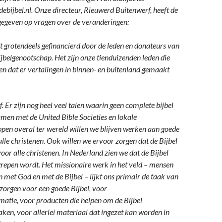
ebijbel.nl. Onze directeur, Rieuwerd Buitenwerf, heeft de
gegeven op vragen over de veranderingen:
t grotendeels gefinancierd door de leden en donateurs van
jbelgenootschap. Het zijn onze tienduizenden leden die
n dat er vertalingen in binnen- en buitenland gemaakt
f. Er zijn nog heel veel talen waarin geen complete bijbel
amen met de United Bible Societies en lokale
pen overal ter wereld willen we blijven werken aan goede
alle christenen. Ook willen we ervoor zorgen dat de Bijbel
voor alle christenen. In Nederland zien we dat de Bijbel
repen wordt. Het missionaire werk in het veld – mensen
n met God en met de Bijbel – lijkt ons primair de taak van
zorgen voor een goede Bijbel, voor
atie, voor producten die helpen om de Bijbel
aken, voor allerlei materiaal dat ingezet kan worden in