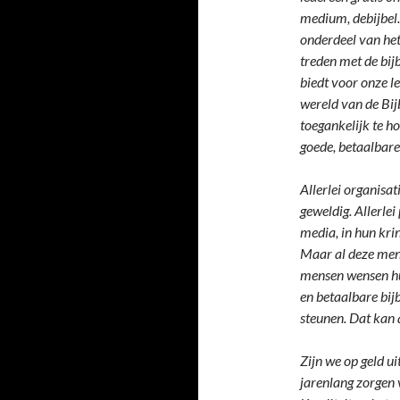
medium, debijbel.
onderdeel van het 
treden met de bijb
biedt voor onze le
wereld van de Bij
toegankelijk te h
goede, betaalbare
Allerlei organisa
geweldig. Allerlei
media, in hun kri
Maar al deze mens
mensen wensen hu
en betaalbare bij
steunen. Dat kan 
Zijn we op geld u
jarenlang zorgen 