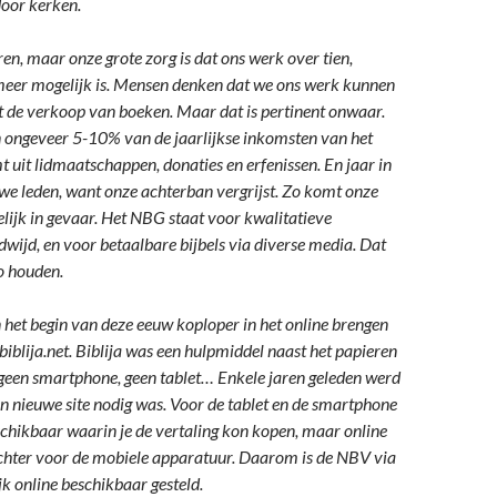
door kerken.
ren, maar onze grote zorg is dat ons werk over tien,
t meer mogelijk is. Mensen denken dat we ons werk kunnen
t de verkoop van boeken. Maar dat is pertinent onwaar.
 ongeveer 5-10% van de jaarlijkse inkomsten van het
 uit lidmaatschappen, donaties en erfenissen. En jaar in
n we leden, want onze achterban vergrijst. Zo komt onze
lijk in gevaar. Het NBG staat voor kwalitatieve
dwijd, en voor betaalbare bijbels via diverse media. Dat
o houden.
het begin van deze eeuw koploper in het online brengen
 biblija.net. Biblija was een hulpmiddel naast het papieren
geen smartphone, geen tablet… Enkele jaren geleden werd
een nieuwe site nodig was. Voor de tablet en de smartphone
hikbaar waarin je de vertaling kon kopen, maar online
 achter voor de mobiele apparatuur. Daarom is de NBV via
jk online beschikbaar gesteld.