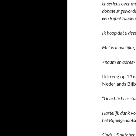
er serieus over m
donateur geworden 
een Bijbel zouden
Ik hoop dat u dez
Met vriendelijke g
<naam en adres>
Ik kreeg op 13 
Nederlands Bij
“
Geachte heer <
Hartelijk dank vo
het Bijbelgenoots
Sinds 15 oktober 