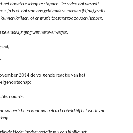
et het donateurschap te stoppen. De reden dat we ooit
zijn is nl. dat van ons geld andere mensen (bijna) gratis
 kunnen krijgen, of er gratis toegang toe zouden hebben.
e beleidswijziging wilt heroverwegen.
roet,
”
november 2014 de volgende reactie van het
belgenootschap:
achternaam>,
or uw bericht en voor uw betrokkenheid bij het werk van
chap.
zijn de Nederlandse vertalingen van biblija.net