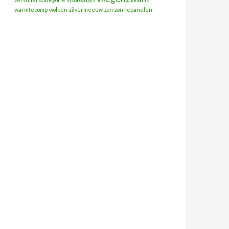
warmtepomp
wolken
zilvermeeuw
zon
zonnepanelen