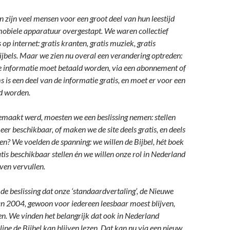
n zijn veel mensen voor een groot deel van hun leestijd
obiele apparatuur overgestapt. We waren collectief
op internet: gratis kranten, gratis muziek, gratis
 bijbels. Maar we zien nu overal een verandering optreden:
 informatie moet betaald worden, via een abonnement of
 is een deel van de informatie gratis, en moet er voor een
d worden.
gemaakt werd, moesten we een beslissing nemen: stellen
eer beschikbaar, of maken we de site deels gratis, en deels
den? We voelden de spanning: we willen de Bijbel, hét boek
atis beschikbaar stellen én we willen onze rol in Nederland
jven vervullen.
de beslissing dat onze ‘standaardvertaling’, de Nieuwe
an 2004, gewoon voor iedereen leesbaar moest blijven,
en. We vinden het belangrijk dat ook in Nederland
line de Bijbel kan blijven lezen. Dat kan nu via een nieuw