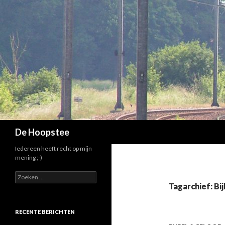
Zoeken
De Hoopstee
Iedereen heeft recht op mijn
mening ;-)
Zoeken
naar:
Tagarchief: Bij
RECENTE BERICHTEN