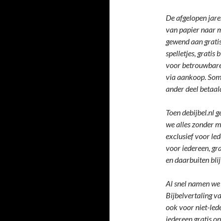
De afgelopen jare
van papier naar m
gewend aan gratis 
spelletjes, gratis
voor betrouwbare
via aankoop. Soms
ander deel betaal
Toen debijbel.nl 
we alles zonder m
exclusief voor le
voor iedereen, gr
en daarbuiten bli
Al snel namen we 
Bijbelvertaling v
ook voor niet-led
iedereen gratis on