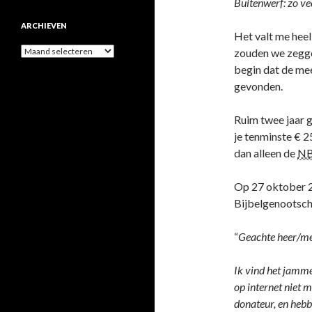
Buitenwerf: zo ve
ARCHIEVEN
Het valt me heel
Archieven
zouden we zeggen
begin dat de mee
gevonden.
Ruim twee jaar g
je tenminste € 2
dan alleen de
N
Op 27 oktober 2
Bijbelgenootsch
“
Geachte heer/m
Ik vind het jamme
op internet niet m
donateur, en hebb