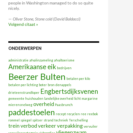
people in Washington managed to do so quite
nicely.
—
Oliver Stone
,
Stone cold (David Baldacci)
Volgend citaat »
ONDERWERPEN
administratie
afvalinzameling
afvaltoerisme
Amerikaanse eik
bedrijven
Beerzer Bulten
betalen per kilo
betalen per lichting
boter
bron
denappels
Engbertsdijksvenen
drieteenstrandloper
gemeente
huishouden
landelijke overheid
licht
margarine
overheid
mierensnelweg
Paasbrunch
paddestoelen
recept
recyclen
ree
reebok
rommel
spiegel
spitser
strand
techniek
Terschelling
trein
verbod
verkeer
verpakking
vervuiler
vliegenzwam
vervuilerscategorie
visbroodjes