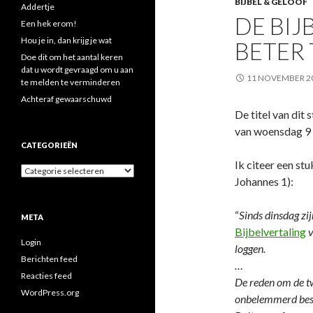
BIJBEL & GELOOF
Addertje
DE BIJ
Een hek erom!
Hou je in, dan krijg je wat
BETER
Doe dit om het aantal keren
dat u wordt gevraagd om u aan
11 NOVEMBER 2
te melden te verminderen
Achteraf gewaarschuwd
De titel van dit 
van woensdag 9
CATEGORIEËN
Ik citeer een stu
Categorieën
Johannes 1):
“
Sinds dinsdag zij
META
Bijbelvertaling
v
Login
loggen.
Berichten feed
…
Reacties feed
De reden om de tw
WordPress.org
onbelemmerd besch