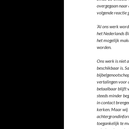
overgegaan naar d
volgende reactie 
‘Al ons werk word
het Nederlands Bi
het mogelijk make
worden.
Ons werk is niet a
beschikbaar is. S
bijbelgenootschap
vertalingen voor 
betaalbaar blijft 
steeds minder beg
in contact brenge
kerken. Maar wij 
achtergrondinform
toegankelijk te m