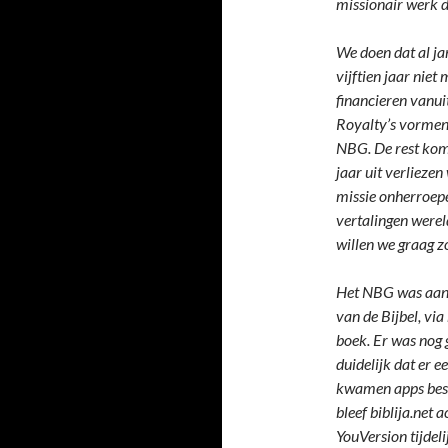
missionair werk 
We doen dat al ja
vijftien jaar nie
financieren vanui
Royalty’s vormen
NBG. De rest komt
jaar uit verlieze
missie onherroepe
vertalingen werel
willen we graag z
Het NBG was aan 
van de Bijbel, via
boek. Er was nog 
duidelijk dat er 
kwamen apps besc
bleef biblija.net
YouVersion tijdeli