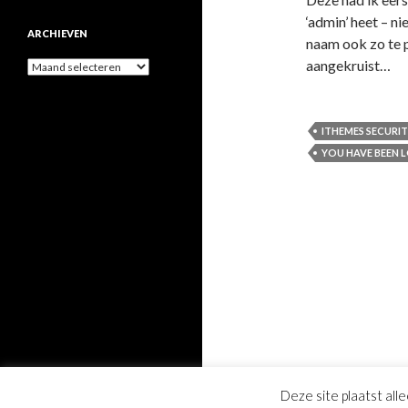
‘admin’ heet – n
ARCHIEVEN
naam ook zo te 
aangekruist…
Archieven
ITHEMES SECURI
YOU HAVE BEEN 
Deze site plaatst all