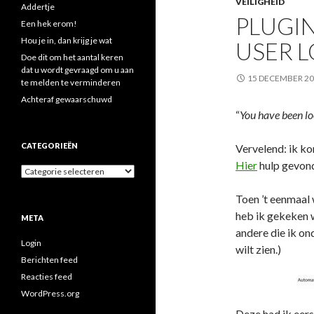
VEILIGHEID
Addertje
PLUGIN
Een hek erom!
Hou je in, dan krijg je wat
USER 
Doe dit om het aantal keren
dat u wordt gevraagd om u aan
15 DECEMBER 2
te melden te verminderen
Achteraf gewaarschuwd
“
You have been lo
CATEGORIEËN
Vervelend: ik ko
Hier
hulp gevon
Categorieën
Toen ’t eenmaal 
heb ik gekeken w
META
andere die ik ond
Login
wilt zien.)
Berichten feed
Reacties feed
WordPress.org
Deze had ik eers