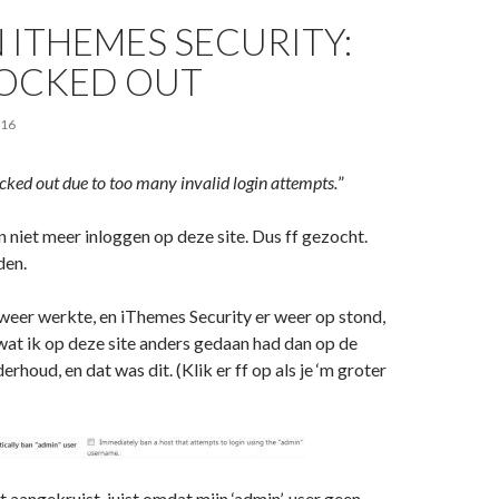
 ITHEMES SECURITY:
LOCKED OUT
016
cked out due to too many invalid login attempts.
”
n niet meer inloggen op deze site. Dus ff gezocht.
den.
weer werkte, en iThemes Security er weer op stond,
at ik op deze site anders gedaan had dan op de
erhoud, en dat was dit. (Klik er ff op als je ‘m groter
t aangekruist, juist omdat mijn ‘admin’-user geen