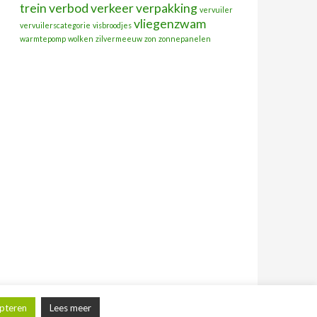
trein
verbod
verkeer
verpakking
vervuiler
vliegenzwam
vervuilerscategorie
visbroodjes
warmtepomp
wolken
zilvermeeuw
zon
zonnepanelen
pteren
Lees meer