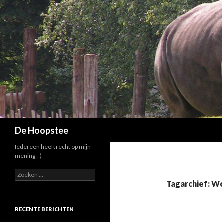
Zoeken
De Hoopstee
Iedereen heeft recht op mijn
mening ;-)
Zoeken
naar:
Tagarchief: W
RECENTE BERICHTEN