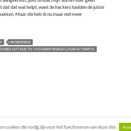
iet dat dat wat helpt, want de hackers hadden de juiste
pakken. Maar die heb ik nu maar
niet
meer
TY
WORDPRESS
LOCKED OUT DUE TO TOO MANY INVALID LOGIN ATTEMPTS.
een cookies die nodig zijn voor het functioneren van deze site.
Acce