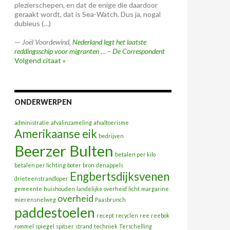
plezierschepen, en dat de enige die daardoor
geraakt wordt, dat is Sea-Watch. Dus ja, nogal
dubieus (…)
—
Joël Voordewind
,
Nederland legt het laatste
reddingsschip voor migranten … – De Correspondent
Volgend citaat »
ONDERWERPEN
administratie
afvalinzameling
afvaltoerisme
Amerikaanse eik
bedrijven
Beerzer Bulten
betalen per kilo
betalen per lichting
boter
bron
denappels
Engbertsdijksvenen
drieteenstrandloper
gemeente
huishouden
landelijke overheid
licht
margarine
overheid
mierensnelweg
Paasbrunch
paddestoelen
recept
recyclen
ree
reebok
rommel
spiegel
spitser
strand
techniek
Terschelling