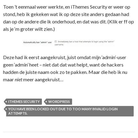
Toen ’t eenmaal weer werkte, en iThemes Security er weer op
stond, heb ik gekeken wat ik op deze site anders gedaan had
dan op de andere die ik onderhoud, en dat was dit. (Klik er ff op
als je ‘m groter wilt zien.)
Deze had ik eerst aangekruist, juist omdat mijn ‘admin’-user
geen ‘admin’ heet – niet dat dat wat helpt, want de hackers
hadden de juiste naam ook zo te pakken. Maar die heb ik nu
maar
niet
meer aangekruist…
ITHEMES SECURITY
WORDPRESS
YOU HAVE BEEN LOCKED OUT DUE TO TOO MANY INVALID LOGIN
ATTEMPTS.
Berichtnavigatie