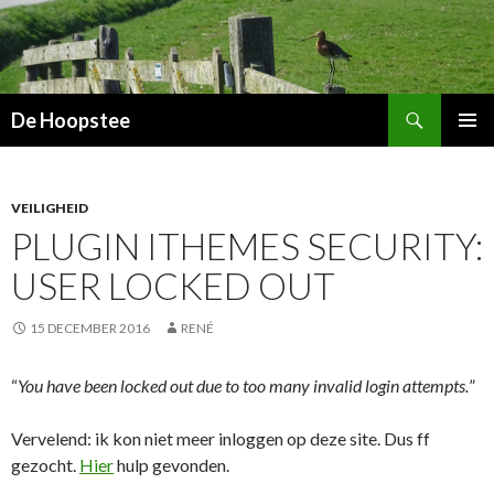
Zoeken
De Hoopstee
SPRING
PRIMAI
NAAR
MENU
INHOUD
VEILIGHEID
PLUGIN ITHEMES SECURITY:
USER LOCKED OUT
15 DECEMBER 2016
RENÉ
“
You have been locked out due to too many invalid login attempts.
”
Vervelend: ik kon niet meer inloggen op deze site. Dus ff
gezocht.
Hier
hulp gevonden.