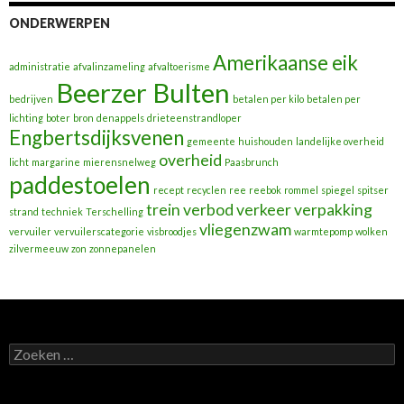
ONDERWERPEN
Amerikaanse eik
administratie
afvalinzameling
afvaltoerisme
Beerzer Bulten
bedrijven
betalen per kilo
betalen per
lichting
boter
bron
denappels
drieteenstrandloper
Engbertsdijksvenen
gemeente
huishouden
landelijke overheid
overheid
licht
margarine
mierensnelweg
Paasbrunch
paddestoelen
recept
recyclen
ree
reebok
rommel
spiegel
spitser
trein
verbod
verkeer
verpakking
strand
techniek
Terschelling
vliegenzwam
vervuiler
vervuilerscategorie
visbroodjes
warmtepomp
wolken
zilvermeeuw
zon
zonnepanelen
Zoeken
naar: