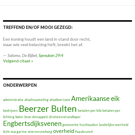
TREFFEND EN/OF MOOI GEZEGD:
Een koning houdt een land in stand door recht,
maar wie veel belasting heft, breekt het af.
—
Salomo
,
De Bijbel,
Spreuken 29:4
Volgend citaat »
ONDERWERPEN
Amerikaanse eik
administratie
afvalinzameling
afvaltoerisme
Beerzer Bulten
bedrijven
betalen per kilo
betalen per
lichting
boter
bron
denappels
drieteenstrandloper
Engbertsdijksvenen
gemeente
huishouden
landelijke overheid
overheid
licht
margarine
mierensnelweg
Paasbrunch