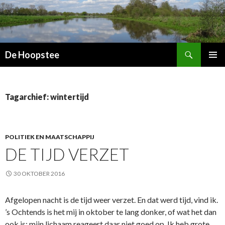
Zoeken
De Hoopstee
SPRING
PRIMAI
NAAR
MENU
INHOUD
Tagarchief: wintertijd
POLITIEK EN MAATSCHAPPIJ
DE TIJD VERZET
30 OKTOBER 2016
Afgelopen nacht is de tijd weer verzet. En dat werd tijd, vind ik.
’s Ochtends is het mij in oktober te lang donker, of wat het dan
ook is: mijn lichaam reageert daar niet goed op. Ik heb grote