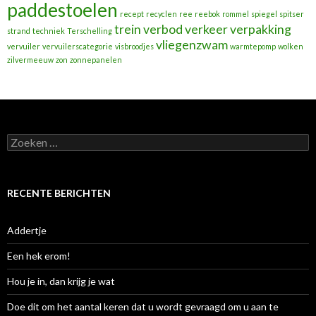
paddestoelen
recept
recyclen
ree
reebok
rommel
spiegel
spitser
trein
verbod
verkeer
verpakking
strand
techniek
Terschelling
vliegenzwam
vervuiler
vervuilerscategorie
visbroodjes
warmtepomp
wolken
zilvermeeuw
zon
zonnepanelen
Zoeken
naar:
RECENTE BERICHTEN
Addertje
Een hek erom!
Hou je in, dan krijg je wat
Doe dit om het aantal keren dat u wordt gevraagd om u aan te