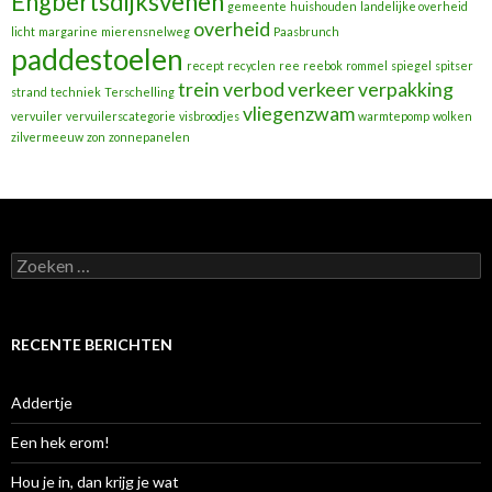
Engbertsdijksvenen
gemeente
huishouden
landelijke overheid
overheid
licht
margarine
mierensnelweg
Paasbrunch
paddestoelen
recept
recyclen
ree
reebok
rommel
spiegel
spitser
trein
verbod
verkeer
verpakking
strand
techniek
Terschelling
vliegenzwam
vervuiler
vervuilerscategorie
visbroodjes
warmtepomp
wolken
zilvermeeuw
zon
zonnepanelen
Zoeken
naar:
RECENTE BERICHTEN
Addertje
Een hek erom!
Hou je in, dan krijg je wat