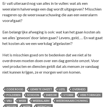
Er valt uiteraard nog van alles in te vullen: wat als een
weeralarm halverwege een dag wordt uitgegeven? Misschien
reageren op de weerswaarschuwing die aan een weeralarm
voorafgaat?
Een belangrijke afweging is ook: wat kan het gaan kosten als
we alles ‘gewoon’ door laten gaan? Levens, geld, … En wat gaat
het kosten als we een werkdag ‘afgelasten’?
Het is misschien goed om te bedenken dat we niet al te
overdreven moeten doen over een dag gemiste omzet. Voor
veel producten en diensten geldt dat als mensen ze vandaag
niet kunnen krijgen, ze er morgen wel om komen.
CODE ROOD
GEMISTE OMZET
IJZEL
OVERHEID
POLDEREN
SCHOON
SNEEUW
STORM
VERSTORINGEN
VRIJ
WEER
WEERALARM
WEERSWAARSCHUWING
WEGEN
WERK
WERKDAG