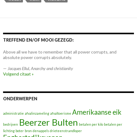
TREFFEND EN/OF MOOI GEZEGD:
Above all we have to remember that all power corrupts, and
absolute power corrupts absolutely.
—
Jacques Ellul
,
Anarchy and christianity
Volgend citaat »
ONDERWERPEN
Amerikaanse eik
administratie
afvalinzameling
afvaltoerisme
Beerzer Bulten
bedrijven
betalen per kilo
betalen per
lichting
boter
bron
denappels
drieteenstrandloper