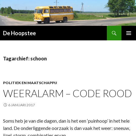
Zoeken
De Hoopstee
SPRING
PRIMAI
NAAR
MENU
INHOUD
Tagarchief: schoon
POLITIEK EN MAATSCHAPPIJ
WEERALARM – CODE ROOD
6 JANUARI 2017
Soms heb je van die dagen, dan is het een ‘puinhoop’ in het hele
land. De onderliggende oorzaak is dan vaak het weer: sneeuw,
ijzel, storm, combinaties ervan…