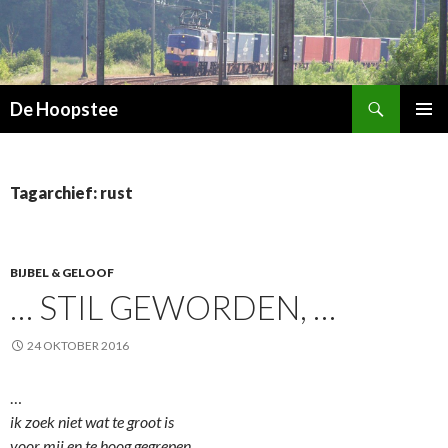
Zoeken
De Hoopstee
SPRING
PRIMAI
NAAR
MENU
INHOUD
Tagarchief: rust
BIJBEL & GELOOF
… STIL GEWORDEN, …
24 OKTOBER 2016
…
ik zoek niet wat te groot is
voor mij en te hoog gegrepen.