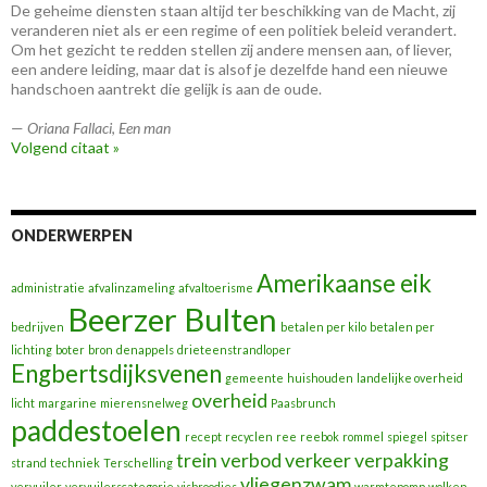
De geheime diensten staan altijd ter beschikking van de Macht, zij
veranderen niet als er een regime of een politiek beleid verandert.
Om het gezicht te redden stellen zij andere mensen aan, of liever,
een andere leiding, maar dat is alsof je dezelfde hand een nieuwe
handschoen aantrekt die gelijk is aan de oude.
—
Oriana Fallaci
,
Een man
Volgend citaat »
ONDERWERPEN
Amerikaanse eik
administratie
afvalinzameling
afvaltoerisme
Beerzer Bulten
bedrijven
betalen per kilo
betalen per
lichting
boter
bron
denappels
drieteenstrandloper
Engbertsdijksvenen
gemeente
huishouden
landelijke overheid
overheid
licht
margarine
mierensnelweg
Paasbrunch
paddestoelen
recept
recyclen
ree
reebok
rommel
spiegel
spitser
trein
verbod
verkeer
verpakking
strand
techniek
Terschelling
vliegenzwam
vervuiler
vervuilerscategorie
visbroodjes
warmtepomp
wolken