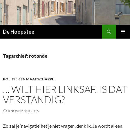
Zoeken
De Hoopstee
SPRING
PRIMAI
NAAR
MENU
INHOUD
Tagarchief: rotonde
POLITIEK EN MAATSCHAPPIJ
… WILT HIER LINKSAF. IS DAT
VERSTANDIG?
8 NOVEMBER 2016
Zo zal je ‘navigatie’ het je niet vragen, denk ik. Je wordt al een