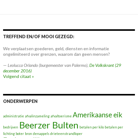
TREFFEND EN/OF MOOI GEZEGD:
We verplaatsen goederen, geld, diensten en informatie
ongelimiteerd over grenzen, waarom dan geen mensen?
—
Leolucca Orlando (burgemeester van Palermo)
,
De Volkskrant (29
december 2016)
Volgend citaat »
ONDERWERPEN
Amerikaanse eik
administratie
afvalinzameling
afvaltoerisme
Beerzer Bulten
bedrijven
betalen per kilo
betalen per
lichting
boter
bron
denappels
drieteenstrandloper