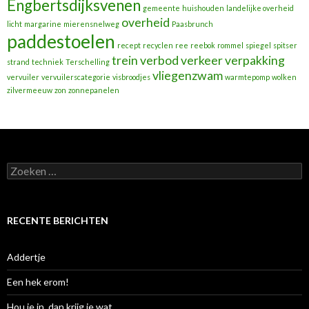
Engbertsdijksvenen
gemeente
huishouden
landelijke overheid
overheid
licht
margarine
mierensnelweg
Paasbrunch
paddestoelen
recept
recyclen
ree
reebok
rommel
spiegel
spitser
trein
verbod
verkeer
verpakking
strand
techniek
Terschelling
vliegenzwam
vervuiler
vervuilerscategorie
visbroodjes
warmtepomp
wolken
zilvermeeuw
zon
zonnepanelen
Zoeken
naar:
RECENTE BERICHTEN
Addertje
Een hek erom!
Hou je in, dan krijg je wat