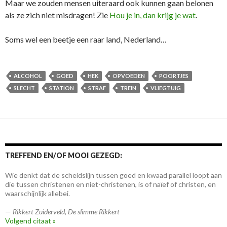
Maar we zouden mensen uiteraard ook kunnen gaan belonen
als ze zich niet misdragen! Zie
Hou je in, dan krijg je wat
.
Soms wel een beetje een raar land, Nederland…
ALCOHOL
GOED
HEK
OPVOEDEN
POORTJES
SLECHT
STATION
STRAF
TREIN
VLIEGTUIG
TREFFEND EN/OF MOOI GEZEGD:
Wie denkt dat de scheidslijn tussen goed en kwaad parallel loopt aan
die tussen christenen en niet-christenen, is of naïef of christen, en
waarschijnlijk allebei.
—
Rikkert Zuiderveld
,
De slimme Rikkert
Volgend citaat »