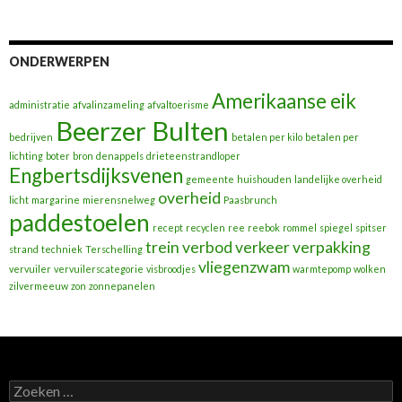
ONDERWERPEN
Amerikaanse eik
administratie
afvalinzameling
afvaltoerisme
Beerzer Bulten
bedrijven
betalen per kilo
betalen per
lichting
boter
bron
denappels
drieteenstrandloper
Engbertsdijksvenen
gemeente
huishouden
landelijke overheid
overheid
licht
margarine
mierensnelweg
Paasbrunch
paddestoelen
recept
recyclen
ree
reebok
rommel
spiegel
spitser
trein
verbod
verkeer
verpakking
strand
techniek
Terschelling
vliegenzwam
vervuiler
vervuilerscategorie
visbroodjes
warmtepomp
wolken
zilvermeeuw
zon
zonnepanelen
Zoeken