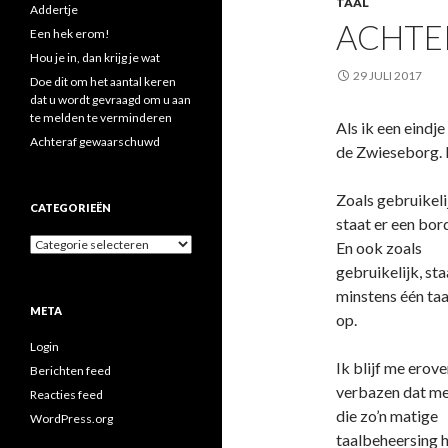
TAAL
Addertje
ACHTE
Een hek erom!
Hou je in, dan krijg je wat
29 JULI 2017
Doe dit om het aantal keren
dat u wordt gevraagd om u aan
te melden te verminderen
Als ik een eindje
Achteraf gewaarschuwd
de Zwieseborg. H
Zoals gebruikeli
CATEGORIEËN
staat er een bord
Categorieën
En ook zoals
gebruikelijk, sta
minstens één taa
META
op.
Login
Ik blijf me erove
Berichten feed
verbazen dat m
Reacties feed
die zo’n matige
WordPress.org
taalbeheersing 