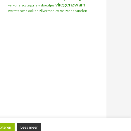
vliegenzwam
vervuilerscategorie
visbroodjes
warmtepomp
wolken
zilvermeeuw
zon
zonnepanelen
pteren
Lees meer