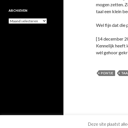
mogen zetten. Z
ARCHIEVEN
taal een klein b
Archieven
Wel fijn dat die 
[14 december 202
Kennelijk heeft 
wèl gehoor gekr
PONTJE
TAA
Deze site plaatst all