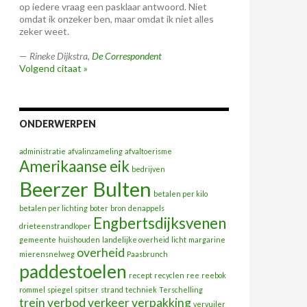
op iedere vraag een pasklaar antwoord. Niet
omdat ik onzeker ben, maar omdat ik niet alles
zeker weet.
—
Rineke Dijkstra
,
De Correspondent
Volgend citaat »
ONDERWERPEN
administratie
afvalinzameling
afvaltoerisme
Amerikaanse eik
bedrijven
Beerzer Bulten
betalen per kilo
betalen per lichting
boter
bron
denappels
Engbertsdijksvenen
drieteenstrandloper
gemeente
huishouden
landelijke overheid
licht
margarine
overheid
mierensnelweg
Paasbrunch
paddestoelen
recept
recyclen
ree
reebok
rommel
spiegel
spitser
strand
techniek
Terschelling
trein
verbod
verkeer
verpakking
vervuiler