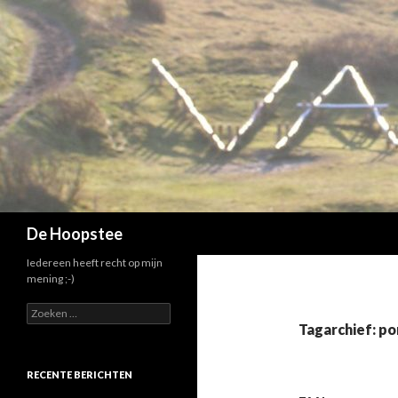
Zoeken
De Hoopstee
Iedereen heeft recht op mijn
mening ;-)
Zoeken
naar:
Tagarchief: po
RECENTE BERICHTEN