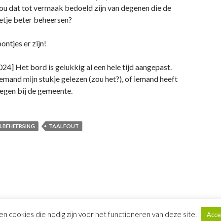
ou dat tot vermaak bedoeld zijn van degenen die de
eetje beter beheersen?
pontjes er zijn!
4] Het bord is gelukkig al een hele tijd aangepast.
iemand mijn stukje gelezen (zou het?), of iemand heeft
egen bij de gemeente.
LBEHEERSING
TAALFOUT
een cookies die nodig zijn voor het functioneren van deze site.
Acce