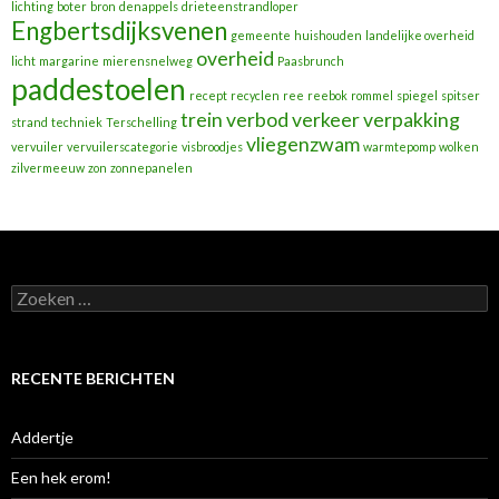
lichting
boter
bron
denappels
drieteenstrandloper
Engbertsdijksvenen
gemeente
huishouden
landelijke overheid
overheid
licht
margarine
mierensnelweg
Paasbrunch
paddestoelen
recept
recyclen
ree
reebok
rommel
spiegel
spitser
trein
verbod
verkeer
verpakking
strand
techniek
Terschelling
vliegenzwam
vervuiler
vervuilerscategorie
visbroodjes
warmtepomp
wolken
zilvermeeuw
zon
zonnepanelen
Zoeken
naar:
RECENTE BERICHTEN
Addertje
Een hek erom!