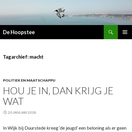
Zoeken
De Hoopstee
SPRING
PRIMAI
NAAR
MENU
INHOUD
Tagarchief: macht
POLITIEK EN MAATSCHAPPIJ
HOU JE IN, DAN KRIJG JE
WAT
20 JANUARI 2018
In Wijk bij Duurstede kreeg ‘de jeugd’ een beloning als er geen