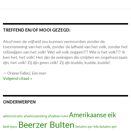
TREFFEND EN/OF MOOI GEZEGD:
Alsof men de vrijheid zou kunnen vermoorden zonder de
toestemming van het volk, zonder de lafheid van het volk, zonder het
stilzwijgen van het volk! Wat wil volk zeggen?!? Wie is het volk?!? Ik
ben het, het volk! Het zijn de weinigen die strijden en ongehoorzaam
zijn, het volk! Zíj zijn geen volk! Zij zijn kudde, kudde, kudde!
—
Oriana Fallaci
,
Een man
Volgend citaat »
ONDERWERPEN
Amerikaanse eik
administratie
afvalinzameling
afvaltoerisme
Beerzer Bulten
bedrijven
betalen per kilo
betalen per