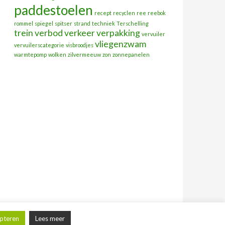
paddestoelen
recept
recyclen
ree
reebok
rommel
spiegel
spitser
strand
techniek
Terschelling
trein
verbod
verkeer
verpakking
vervuiler
vliegenzwam
vervuilerscategorie
visbroodjes
warmtepomp
wolken
zilvermeeuw
zon
zonnepanelen
pteren
Lees meer