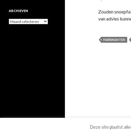
ARCHIEVEN
Zouden snoepfab
van advies kunn
Archieven
FABRIKANTEN
Deze site plaatst all