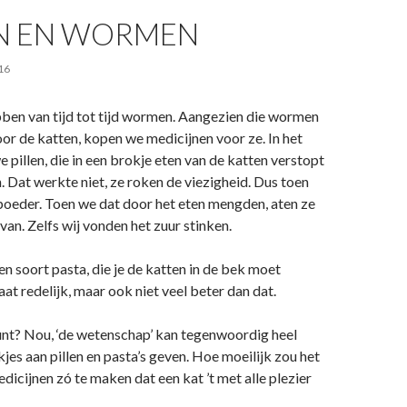
N EN WORMEN
16
ben van tijd tot tijd wormen. Aangezien die wormen
voor de katten, kopen we medicijnen voor ze. In het
 pillen, die in een brokje eten van de katten verstopt
Dat werkte niet, ze roken de viezigheid. Dus toen
oeder. Toen we dat door het eten mengden, aten ze
van. Zelfs wij vonden het zuur stinken.
 soort pasta, die je de katten in de bek moet
aat redelijk, maar ook niet veel beter dan dat.
unt? Nou, ‘de wetenschap’ kan tegenwoordig heel
es aan pillen en pasta’s geven. Hoe moeilijk zou het
dicijnen zó te maken dat een kat ’t met alle plezier