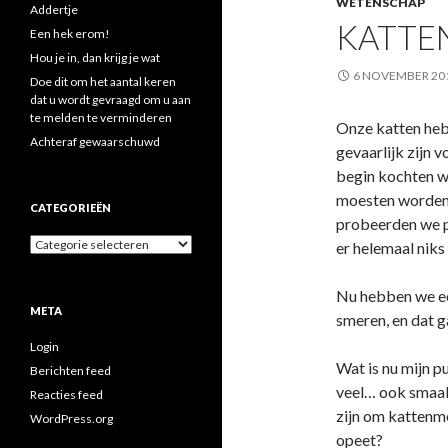
WETENSCHAP
Addertje
KATTE
Een hek erom!
Hou je in, dan krijg je wat
6 NOVEMBER 20
Doe dit om het aantal keren
dat u wordt gevraagd om u aan
te melden te verminderen
Onze katten heb
Achteraf gewaarschuwd
gevaarlijk zijn 
begin kochten we
moesten worden. 
CATEGORIEËN
probeerden we p
Categorieën
er helemaal niks 
Nu hebben we een
META
smeren, en dat g
Login
Wat is nu mijn p
Berichten feed
veel… ook smaakj
Reacties feed
zijn om kattenme
WordPress.org
opeet?