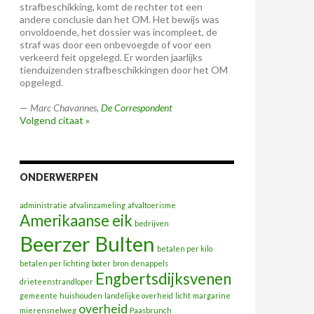
strafbeschikking, komt de rechter tot een
andere conclusie dan het OM. Het bewijs was
onvoldoende, het dossier was incompleet, de
straf was door een onbevoegde of voor een
verkeerd feit opgelegd. Er worden jaarlijks
tienduizenden strafbeschikkingen door het OM
opgelegd.
—
Marc Chavannes
,
De Correspondent
Volgend citaat »
ONDERWERPEN
administratie
afvalinzameling
afvaltoerisme
Amerikaanse eik
bedrijven
Beerzer Bulten
betalen per kilo
betalen per lichting
boter
bron
denappels
Engbertsdijksvenen
drieteenstrandloper
gemeente
huishouden
landelijke overheid
licht
margarine
overheid
mierensnelweg
Paasbrunch